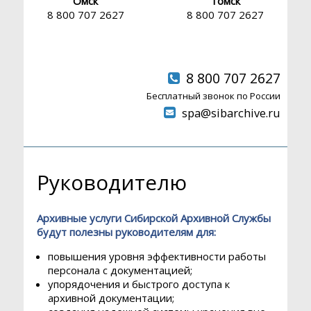
Омск
Томск
сообщения
8 800 707 2627
8 800 707 2627
*
8 800 707 2627
Бесплатный звонок по России
spa@sibarchive.ru
Руководителю
Вы
Архивные услуги Сибирской Архивной Службы
можете
будут полезны руководителям для:
задать
повышения уровня эффективности работы
нам
персонала с документацией;
любой
упорядочения и быстрого доступа к
вопрос
архивной документации;
через