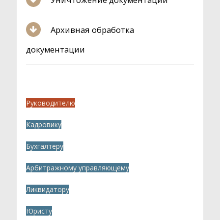
Архивная обработка
документации
Руководителю
Кадровику
Бухгалтеру
Арбитражному управляющему
Ликвидатору
Юристу