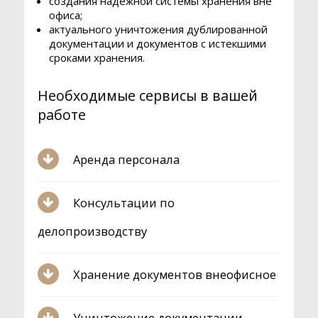
создания надежной системы хранения вне
эту
офиса;
форму
актуального уничтожения дублированной
документации и документов с истекшими
или
сроками хранения.
написать
письмо
Необходимые сервисы в вашей
на
spa@sibarchive.ru
работе
Отправить
Аренда персонала
Инициализация
отправки
формы...
Консультации по
делопроизводству
Хранение документов внеофисное
Уничтожение документации